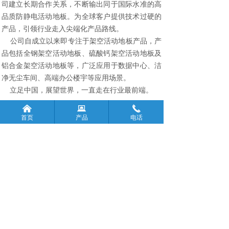
司建立长期合作关系，不断输出同于国际水准的高
品质防静电活动地板。为全球客户提供技术过硬的
产品，引领行业走入尖端化产品路线。
公司自成立以来即专注于架空活动地板产品，产
品包括全钢架空活动地板、硫酸钙架空活动地板及
铝合金架空活动地板等，广泛应用于数据中心、洁
净无尘车间、高端办公楼宇等应用场景。
立足中国，展望世界，一直走在行业最前端。
낀
뀵
끅
了解详情
首页
产品
电话
CASE
服务案例