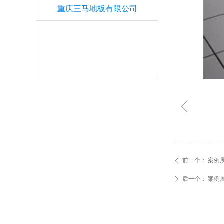
重庆三马地板有限公司
ꁆ
前一个：
案例
ꄴ
后一个：
案例
ꄲ